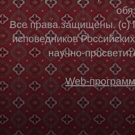
обя
Все права защищены. (с)
исповедников Российски
научно-просветите
Web-программи