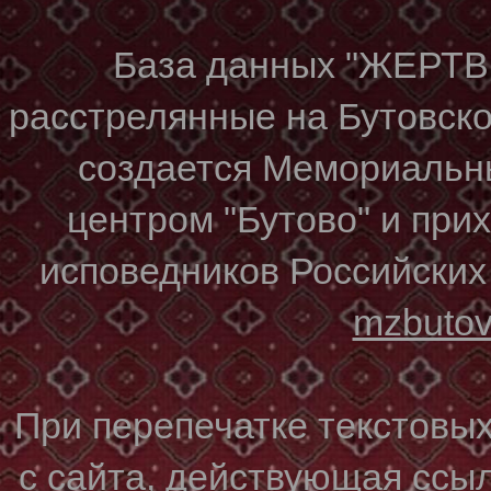
База данных "ЖЕР
расстрелянные на Бутовском
создается Мемориальн
центром "Бутово" и при
исповедников Российских
mzbuto
При перепечатке текстовы
с сайта, действующая ссы