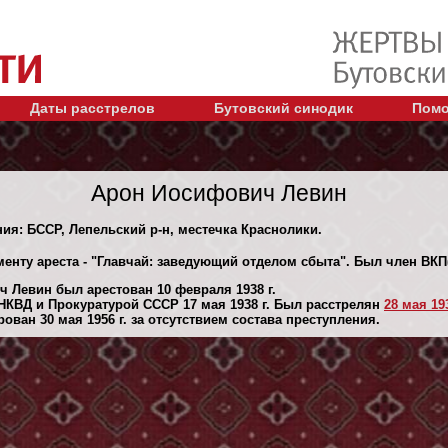
Даты расстрелов
Бутовский синодик
Помо
Арон Иосифович Левин
ния: БССР, Лепельский р-н, местечка Краснолики.
енту ареста - "Главчай: заведующий отделом сбыта". Был член ВКП(б
 Левин был арестован 10 февраля 1938 г.
КВД и Прокуратурой СССР 17 мая 1938 г. Был расстрелян
28 мая 193
ван 30 мая 1956 г. за отсутствием состава преступления.