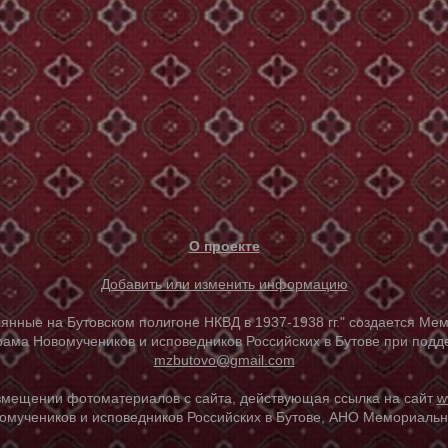
О проекте
Добавить или изменить информацию
е на Бутовском полигоне НКВД в 1937-1938 гг." создается Мем
ама Новомучеников и исповедников Российских в Бутове при под
mzbutovo@gmail.com
азмещении фотоматериалов с сайта, действующая ссылка на сайт
w
омучеников и исповедников Российских в Бутове, АНО Мемориальны