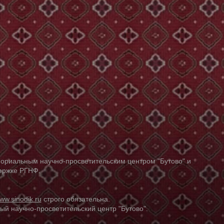
ориальным научно-просветительским центром "Бутово" и
держке РГНФ.
ww.sinodik.ru
строго обязательна.
й научно-просветительский центр "Бутово".