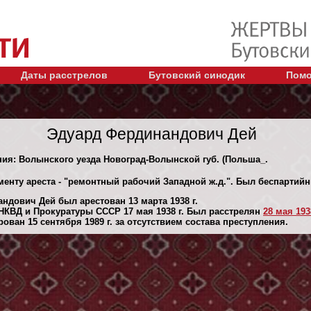
Даты расстрелов
Бутовский синодик
Помо
Эдуард Фердинандович Дей
ния: Волынского уезда Новоград-Волынской губ. (Польша_.
менту ареста - "ремонтный рабочий Западной ж.д.". Был беспартий
ндович Дей был арестован 13 марта 1938 г.
НКВД и Прокуратуры СССР 17 мая 1938 г. Был расстрелян
28 мая 1938
ван 15 сентября 1989 г. за отсутствием состава преступления.