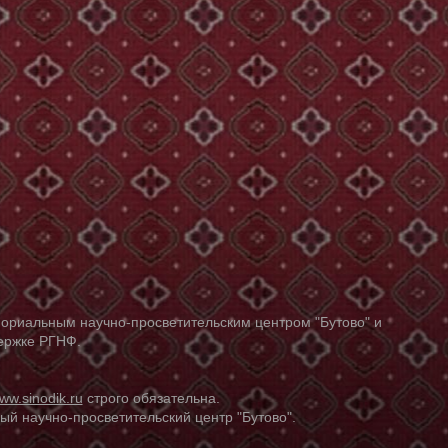
ориальным научно-просветительским центром "Бутово" и
держке РГНФ.
ww.sinodik.ru
строго обязательна.
й научно-просветительский центр "Бутово".