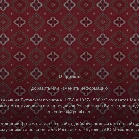
О проекте
Добавить или изменить информацию
е на Бутовском полигоне НКВД в 1937-1938 гг." создается Мем
ама Новомучеников и исповедников Российских в Бутове при под
mzbutovo@gmail.com
азмещении фотоматериалов с сайта, действующая ссылка на сайт
w
омучеников и исповедников Российских в Бутове, АНО Мемориальны