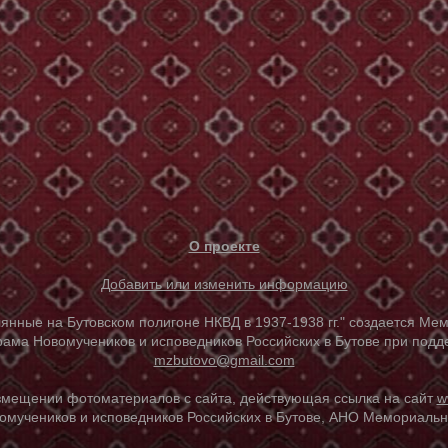
О проекте
Добавить или изменить информацию
е на Бутовском полигоне НКВД в 1937-1938 гг." создается Мем
ама Новомучеников и исповедников Российских в Бутове при под
mzbutovo@gmail.com
азмещении фотоматериалов с сайта, действующая ссылка на сайт
w
омучеников и исповедников Российских в Бутове, АНО Мемориальны