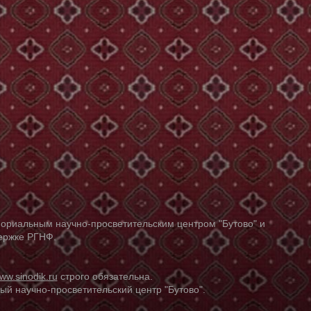
ориальным научно-просветительским центром "Бутово" и
держке РГНФ.
ww.sinodik.ru
строго обязательна.
й научно-просветительский центр "Бутово".