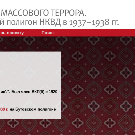
чь проекту
Поиск
к'.". Был член ВКП(б) с 1920
38 г.
на Бутовском полигоне