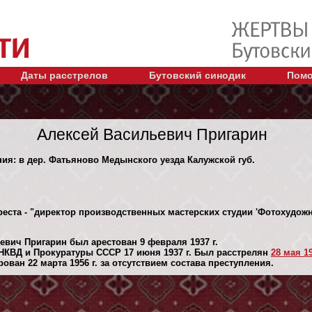
Даты расстрелов
Бутовский синодик
Помо
Алексей Васильевич Пригарин
ния: в дер. Фатьяново Медынского уезда Калужской губ.
еста - "директор производственных мастерских студии 'Фотохудожни
евич Пригарин был арестован 9 февраля 1937 г.
НКВД и Прокуратуры СССР 17 июня 1937 г. Был расстрелян
28 мая 19
ван 22 марта 1956 г. за отсутствием состава преступления.