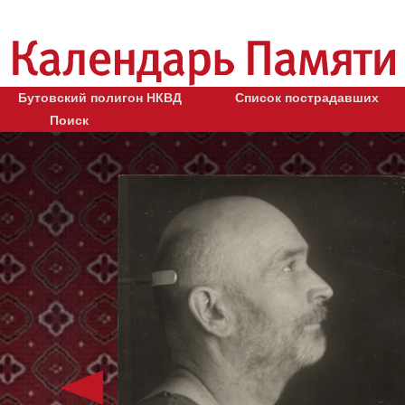
Бутовский полигон НКВД
Список пострадавших
Поиск