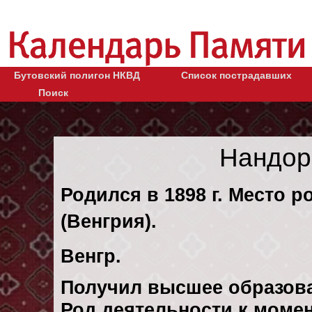
Бутовский полигон НКВД
Список пострадавших
Поиск
Нандор
Родился в 1898 г. Место 
(Венгрия).
Венгр.
Получил высшее образов
Род деятельности к момен