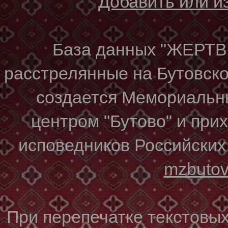
Добавить или 
База данных "ЖЕР
расстрелянные на Бутовском
создается Мемориальн
центром "Бутово" и при
исповедников Российских
mzbuto
При перепечатке текстовы