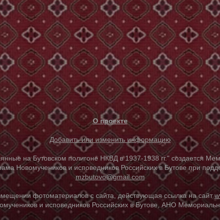
О проекте
Добавить или изменить информацию
е на Бутовском полигоне НКВД в 1937-1938 гг." создается Мем
ама Новомучеников и исповедников Российских в Бутове при под
mzbutovo@gmail.com
азмещении фотоматериалов с сайта, действующая ссылка на сайт
w
омучеников и исповедников Российских в Бутове, АНО Мемориальны