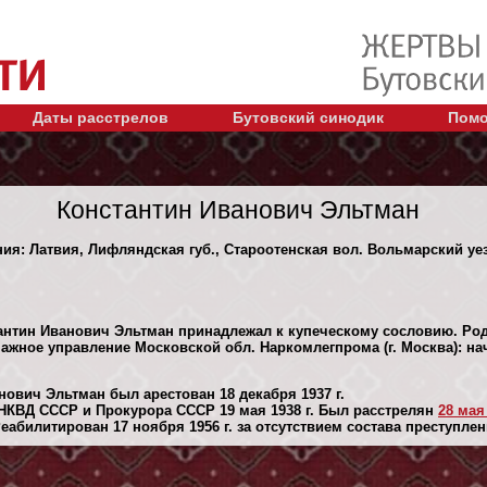
Даты расстрелов
Бутовский синодик
Помо
Константин Иванович Эльтман
ния: Латвия, Лифляндская губ., Староотенская вол. Вольмарский уез
антин Иванович Эльтман принадлежал к купеческому сословию. Род
умажное управление Московской обл. Наркомлегпрома (г. Москва): н
нович Эльтман был арестован 18 декaбря 1937 г.
НКВД СССР и Прокурора СССР 19 мая 1938 г. Был расстрелян
28 мая 
абилитирован 17 ноября 1956 г. за отсутствием состава преступлен