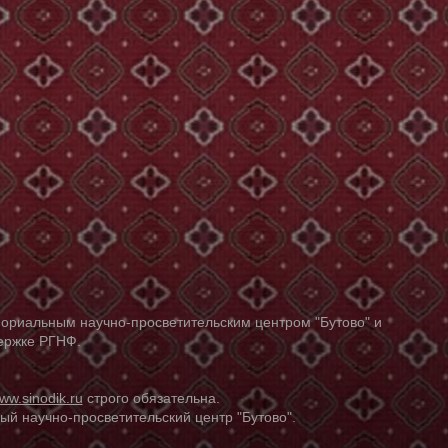
ориальным научно-просветительским центром "Бутово" и
держке РГНФ.
ww.sinodik.ru
строго обязательна.
й научно-просветительский центр "Бутово".