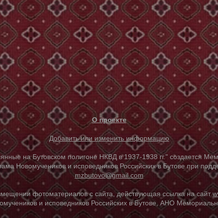
О проекте
Добавить или изменить информацию
е на Бутовском полигоне НКВД в 1937-1938 гг." создается Мем
ама Новомучеников и исповедников Российских в Бутове при под
mzbutovo@gmail.com
азмещении фотоматериалов с сайта, действующая ссылка на сайт
w
омучеников и исповедников Российских в Бутове, АНО Мемориальны