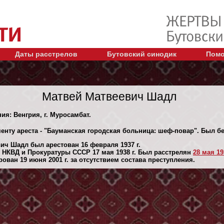
Даты расстрелов
Бутовский синодик
Помо
Матвей Матвеевич Шадл
ия: Венгрия, г. Муросамбат.
менту ареста - "Бауманская городская больница: шеф-повар". Был 
ич Шадл был арестован 16 февраля 1937 г.
НКВД и Прокуратуры СССР 17 мая 1938 г. Был расстрелян
28 мая 19
ван 19 июня 2001 г. за отсутствием состава преступления.