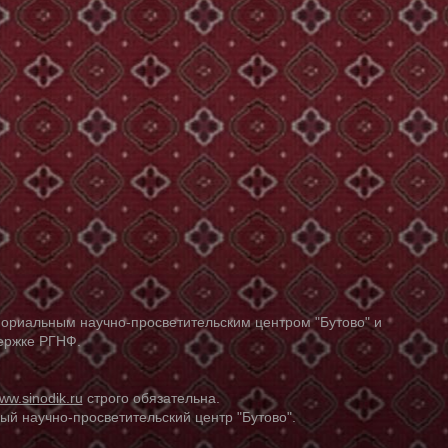
ориальным научно-просветительским центром "Бутово" и
держке РГНФ.
ww.sinodik.ru
строго обязательна.
й научно-просветительский центр "Бутово".