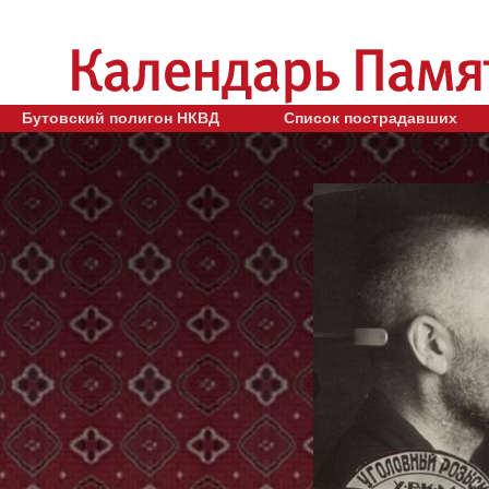
Бутовский полигон НКВД
Список пострадавших