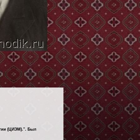
гии (ЦИЭМ).". Был