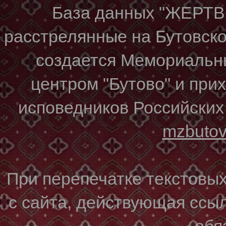
База данных "ЖЕР
расстрелянные на Бутовском
создается Мемориальн
центром "Бутово" и при
исповедников Российских
mzbuto
При перепечатке текстовы
с сайта, действующая ссы
обя