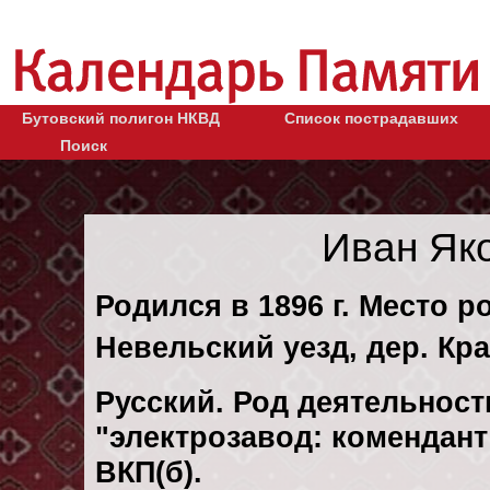
Бутовский полигон НКВД
Список пострадавших
Поиск
Иван Як
Родился в 1896 г. Место р
Невельский уезд, дер. Кр
Русский. Род деятельности
"электрозавод: комендант
ВКП(б).