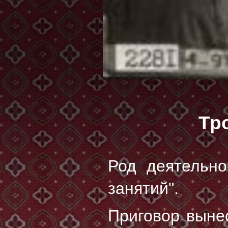
Тр
Род деятельно
занятий".
Приговор выне