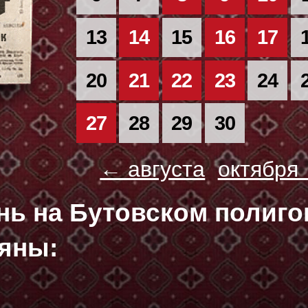
13
14
15
16
17
20
21
22
23
24
27
28
29
30
← августа
октября
ень на Бутовском полиг
яны: