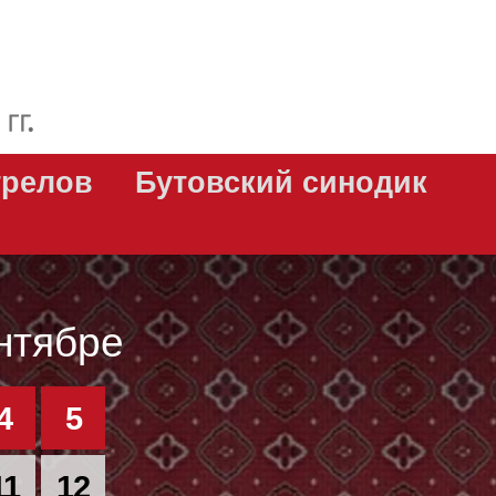
трелов
Бутовский синодик
нтябре
4
5
11
12