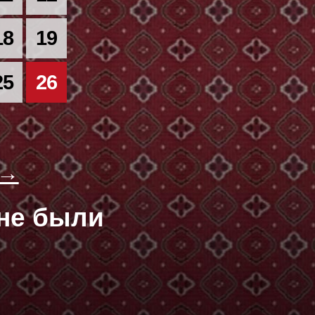
18
19
25
26
 →
оне были