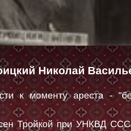
оицкий Николай Василь
сти к моменту ареста - "б
сен Тройкой при УНКВД ССС