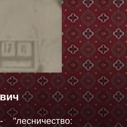
вич
 "лесничество: