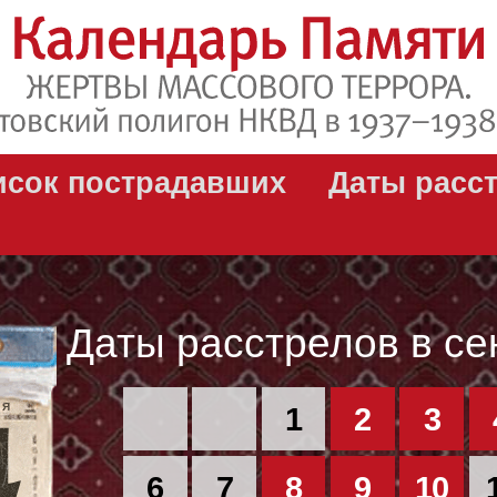
исок пострадавших
Даты расс
Даты расстрелов в се
РЯ
1
2
3
6
7
8
9
10