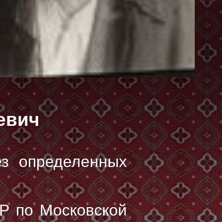
евич
ез определенных
Р по Московской