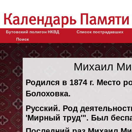
Бутовский полигон НКВД
Список пострадавших
Поиск
Михаил Ми
Родился в 1874 г. Место р
Болоховка.
Русский. Род деятельности
'Мирный труд'". Был бес
Последний раз Михаил М