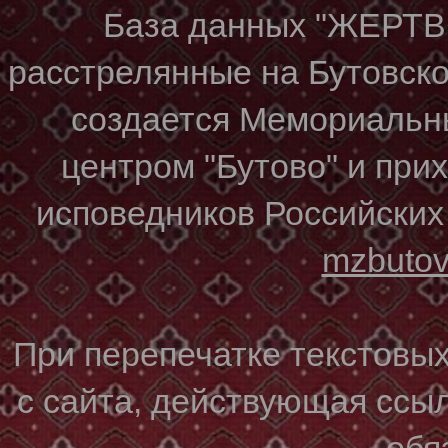
База данных "ЖЕР
расстрелянные на Бутовском
создается Мемориальн
центром "Бутово" и при
исповедников Российских
mzbuto
При перепечатке текстовы
с сайта, действующая ссы
обя