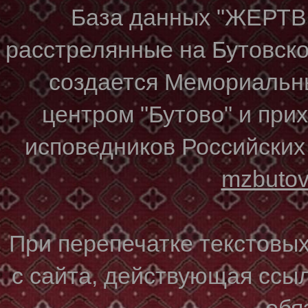
База данных "ЖЕР
расстрелянные на Бутовском
создается Мемориальн
центром "Бутово" и при
исповедников Российских
mzbuto
При перепечатке текстовы
с сайта, действующая ссы
обя