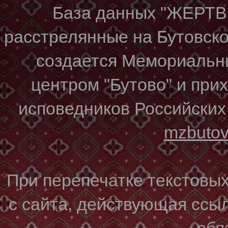
База данных "ЖЕР
расстрелянные на Бутовском
создается Мемориальн
центром "Бутово" и при
исповедников Российских
mzbuto
При перепечатке текстовы
с сайта, действующая ссы
обя