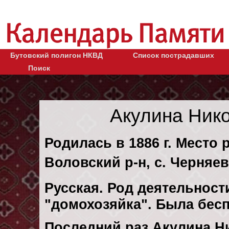
Бутовский полигон НКВД
Список пострадавших
Поиск
Акулина Ник
Родилась в 1886 г. Место 
Воловский р-н, с. Черняев
Русская. Род деятельности
"домохозяйка". Была бес
Последний раз Акулина Н