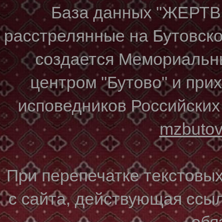
База данных "ЖЕР
расстрелянные на Бутовском
создается Мемориальн
центром "Бутово" и при
исповедников Российских
mzbuto
При перепечатке текстовы
с сайта, действующая ссы
обя