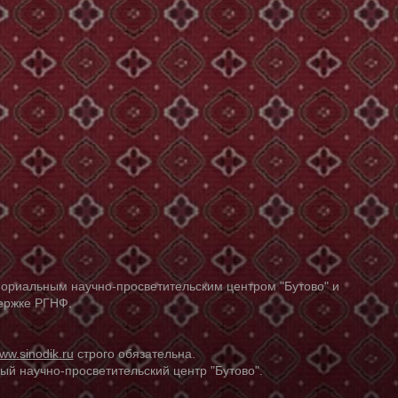
ориальным научно-просветительским центром "Бутово" и
держке РГНФ.
ww.sinodik.ru
строго обязательна.
й научно-просветительский центр "Бутово".