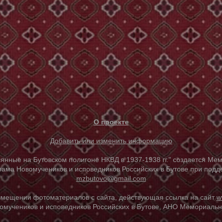
О проекте
Добавить или изменить информацию
е на Бутовском полигоне НКВД в 1937-1938 гг." создается Мем
ама Новомучеников и исповедников Российских в Бутове при под
mzbutovo@gmail.com
азмещении фотоматериалов с сайта, действующая ссылка на сайт
w
омучеников и исповедников Российских в Бутове, АНО Мемориальны