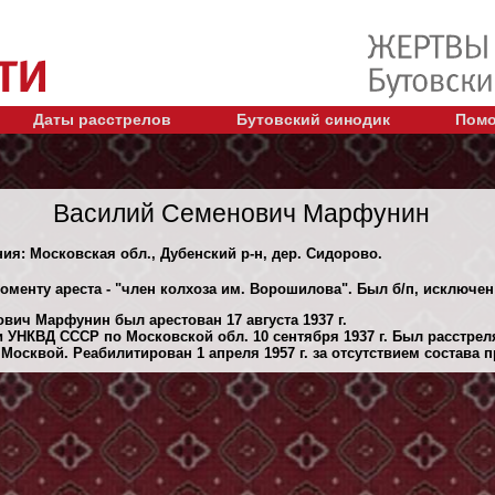
Даты расстрелов
Бутовский синодик
Помо
Василий Семенович Марфунин
ния: Московская обл., Дубенский р-н, дер. Сидорово.
оменту ареста - "член колхоза им. Ворошилова". Был б/п, исключен 
вич Марфунин был арестован 17 августа 1937 г.
 УНКВД СССР по Московской обл. 10 сентября 1937 г. Был расстре
осквой. Реабилитирован 1 апреля 1957 г. за отсутствием состава п