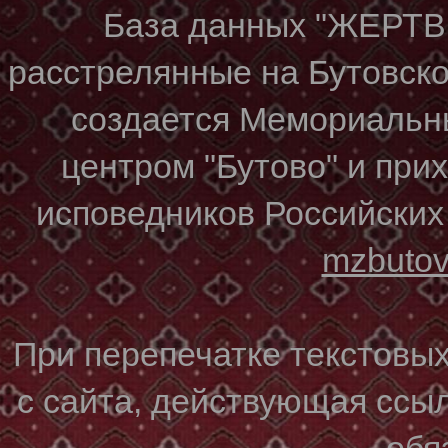
База данных "ЖЕР
расстрелянные на Бутовском
создается Мемориальн
центром "Бутово" и при
исповедников Российских
mzbuto
При перепечатке текстовы
с сайта, действующая ссы
обя