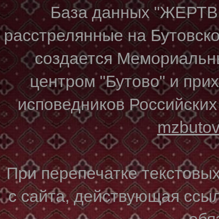
База данных "ЖЕР
расстрелянные на Бутовском
создается Мемориальн
центром "Бутово" и при
исповедников Российских
mzbuto
При перепечатке текстовы
с сайта, действующая ссы
обя