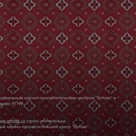
ориальным научно-просветительским центром "Бутово" и
держке РГНФ.
ww.sinodik.ru
строго обязательна.
й научно-просветительский центр "Бутово".