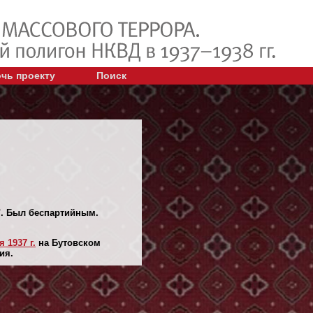
чь проекту
Поиск
". Был беспартийным.
 1937 г.
на Бутовском
ия.