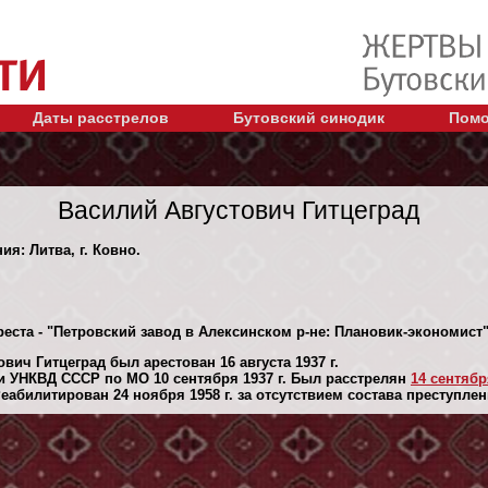
Даты расстрелов
Бутовский синодик
Помо
Василий Августович Гитцеград
ия: Литва, г. Ковно.
реста - "Петровский завод в Алексинском р-не: Плановик-экономист
вич Гитцеград был арестован 16 августа 1937 г.
 УНКВД СССР по МО 10 сентября 1937 г. Был расстрелян
14 сентября
абилитирован 24 ноября 1958 г. за отсутствием состава преступлен