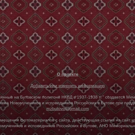
О проекте
Добавить или изменить информацию
е на Бутовском полигоне НКВД в 1937-1938 гг." создается Мем
ама Новомучеников и исповедников Российских в Бутове при под
mzbutovo@gmail.com
азмещении фотоматериалов с сайта, действующая ссылка на сайт
w
омучеников и исповедников Российских в Бутове, АНО Мемориальны