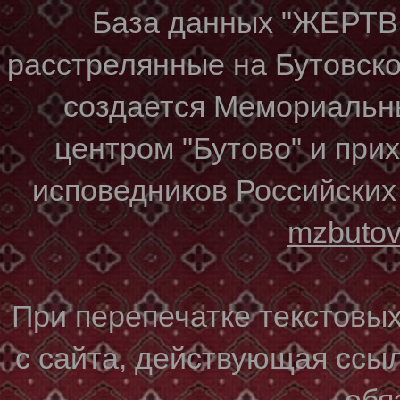
База данных "ЖЕР
расстрелянные на Бутовском
создается Мемориальн
центром "Бутово" и при
исповедников Российских
mzbuto
При перепечатке текстовы
с сайта, действующая ссы
обя