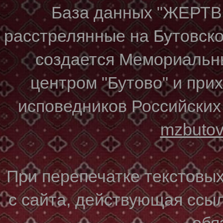
База данных "ЖЕР
расстрелянные на Бутовском
создается Мемориальн
центром "Бутово" и при
исповедников Российских
mzbuto
При перепечатке текстовы
с сайта, действующая ссы
обя