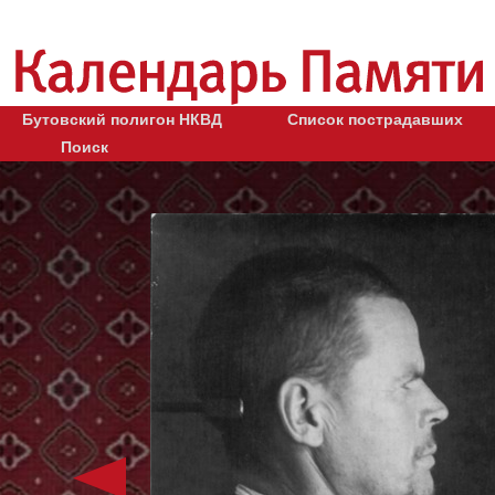
Бутовский полигон НКВД
Список пострадавших
Поиск