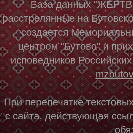
База данных "ЖЕР
расстрелянные на Бутовском
создается Мемориальн
центром "Бутово" и при
исповедников Российских
mzbuto
При перепечатке текстовы
с сайта, действующая ссы
обя