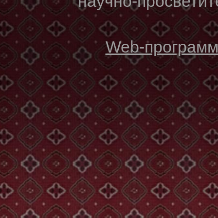
научно-просветите
Web-программи