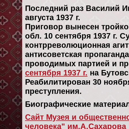
Последний раз Василий И
августа 1937 г.
Приговор вынесен тройк
обл. 10 сентября 1937 г. 
контрреволюционная агит
антисоветская пропаганд
проводимых партией и пр
сентября 1937 г.
на Бутовс
Реабилитирован 30 ноября 
преступления.
Биографические материал
Сайт Музея и общественно
человека" им.А.Сахарова