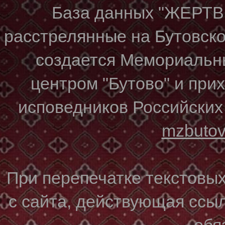
База данных "ЖЕР
расстрелянные на Бутовском
создается Мемориальн
центром "Бутово" и при
исповедников Российских
mzbuto
При перепечатке текстовы
с сайта, действующая ссы
обя