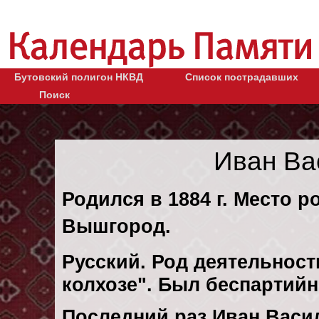
Бутовский полигон НКВД
Список пострадавших
Поиск
Иван Ва
Родился в 1884 г. Место р
Вышгород.
Русский. Род деятельност
колхозе". Был беспартий
Последний раз Иван Васи