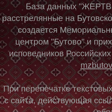
База данных "ЖЕР
расстрелянные на Бутовском
создается Мемориальн
центром "Бутово" и при
исповедников Российских
mzbuto
При перепечатке текстовы
с сайта, действующая ссы
обя