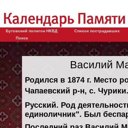
Бутовский полигон НКВД
Список пострадавших
Поиск
Василий М
Родился в 1874 г. Место р
Чапаевский р-н, с. Чурики
Русский. Род деятельности
единоличник". Был беспа
Последний раз Василий М