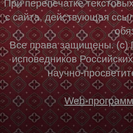
При перепечатке текстовы
с сайта, действующая ссы
обя
Все права защищены. (с)
исповедников Российски
научно-просветите
Web-программи