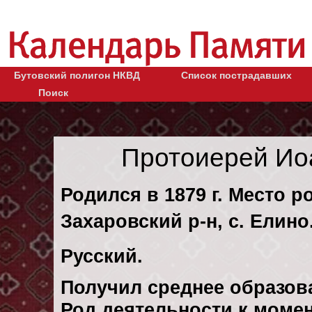
Бутовский полигон НКВД
Список пострадавших
Поиск
Протоиерей Ио
Родился в 1879 г. Место р
Захаровский р-н, с. Елино
Русский.
Получил среднее образов
Род деятельности к момен