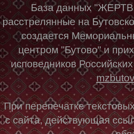
База данных "ЖЕР
расстрелянные на Бутовском
создается Мемориальн
центром "Бутово" и при
исповедников Российских
mzbuto
При перепечатке текстовы
с сайта, действующая ссы
обя