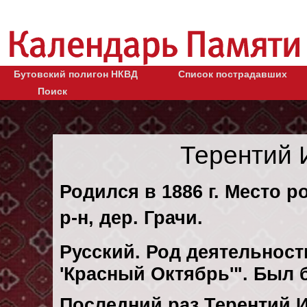
Бутовский полигон НКВД
Список пострадавших
Поиск
Терентий 
Родился в 1886 г. Место р
р-н, дер. Грачи.
Русский. Род деятельности
'Красный Октябрь'". Был
Последний раз Терентий 