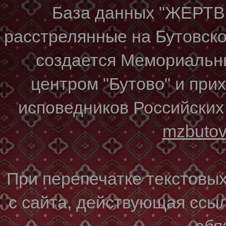
База данных "ЖЕР
расстрелянные на Бутовском
создается Мемориальн
центром "Бутово" и при
исповедников Российских
mzbuto
При перепечатке текстовы
с сайта, действующая ссы
обя