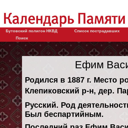
Бутовский полигон НКВД
Список пострадавших
Поиск
Ефим Васи
Родился в 1887 г. Место р
Клепиковский р-н, дер. П
Русский. Род деятельности
Был беспартийным.
Последний раз Ефим Васи