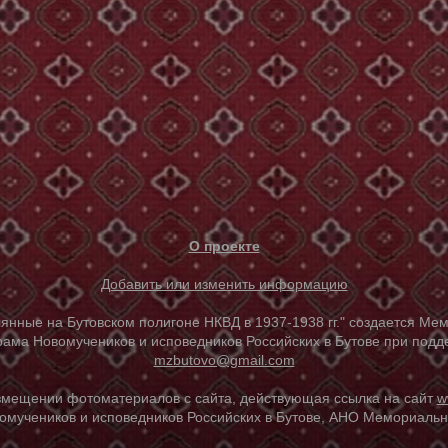
О проекте
Добавить или изменить информацию
е на Бутовском полигоне НКВД в 1937-1938 гг." создается Мем
ама Новомучеников и исповедников Российских в Бутове при под
mzbutovo@gmail.com
азмещении фотоматериалов с сайта, действующая ссылка на сайт
w
омучеников и исповедников Российских в Бутове, АНО Мемориальны