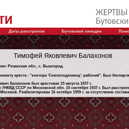
Даты расстрелов
Бутовский синодик
Помо
Тимофей Яковлевич Балахонов
ния: Рязанская обл., с. Вышгород.
моменту ареста - "контора 'Союзплодоовощ': рабочий". Был беспарт
вич Балахонов был арестован 15 августа 1937 г.
 УНКВД СССР по Московской обл. 10 сентября 1937 г. Был расстре
осквой. Реабилитирован 16 октября 1959 г. за отсутствием состава