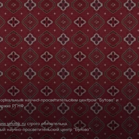
ориальным научно-просветительским центром "Бутово" и
держке РГНФ.
ww.sinodik.ru
строго обязательна.
й научно-просветительский центр "Бутово".