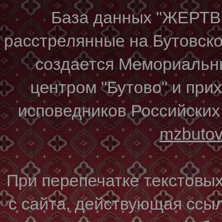
База данных "ЖЕР
расстрелянные на Бутовском
создается Мемориальн
центром "Бутово" и при
исповедников Российских
mzbuto
При перепечатке текстовы
с сайта, действующая ссы