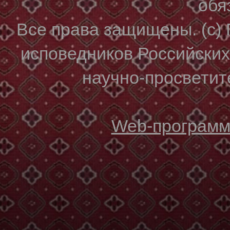
обя
Все права защищены. (с)
исповедников Российски
научно-просветите
Web-программи