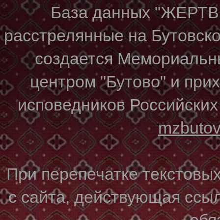
База данных "ЖЕР
расстрелянные на Бутовском
создается Мемориальн
центром "Бутово" и при
исповедников Российских
mzbuto
При перепечатке текстовы
с сайта, действующая ссы
обя