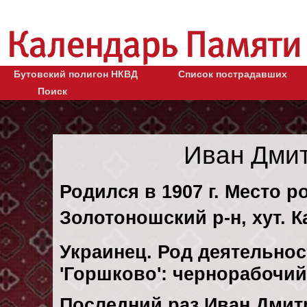
Бутовский полигон НКВД
Список пострадавших
Поиск
Иван Дми
Родился в 1907 г. Место р
Золотоношский р-н, хут. 
Украинец. Род деятельнос
'Горшково': чернорабочи
Последний раз Иван Дмит