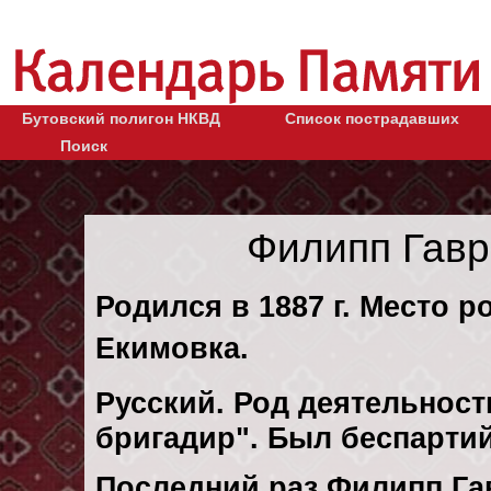
Бутовский полигон НКВД
Список пострадавших
Поиск
Филипп Гав
Родился в 1887 г. Место р
Екимовка.
Русский. Род деятельности
бригадир". Был беспарти
Последний раз Филипп Г