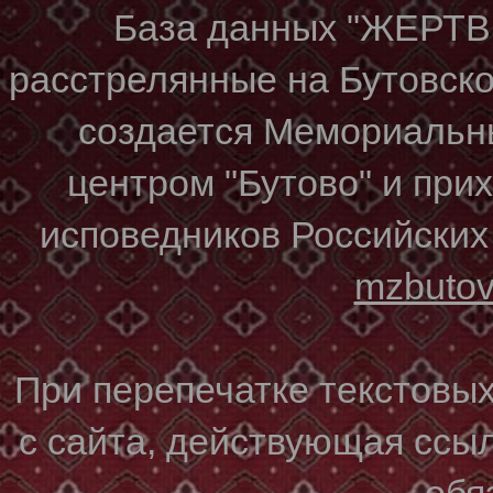
База данных "ЖЕР
расстрелянные на Бутовском
создается Мемориальн
центром "Бутово" и при
исповедников Российских
mzbuto
При перепечатке текстовы
с сайта, действующая ссы
обя