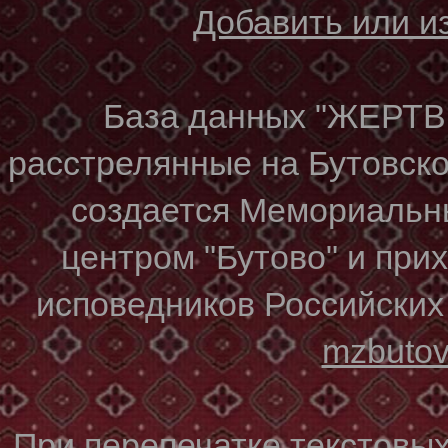
Добавить или 
База данных "ЖЕР
расстрелянные на Бутовском
создается Мемориальн
центром "Бутово" и при
исповедников Российских
mzbuto
При перепечатке текстовы