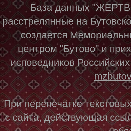
База данных "ЖЕР
расстрелянные на Бутовском
создается Мемориальн
центром "Бутово" и при
исповедников Российских
mzbuto
При перепечатке текстовы
с сайта, действующая ссы
обя