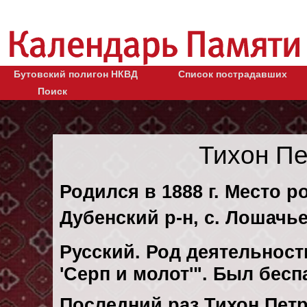
Бутовский полигон НКВД
Список пострадавших
Поиск
Тихон П
Родился в 1888 г. Место р
Дубенский р-н, с. Лошачье
Русский. Род деятельности
'Серп и молот'". Был бес
Последний раз Тихон Пет