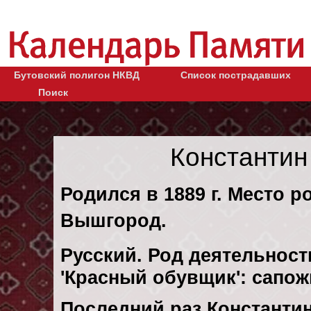
Бутовский полигон НКВД
Список пострадавших
Поиск
Константин
Родился в 1889 г. Место р
Вышгород.
Русский. Род деятельности
'Красный обувщик': сапо
Последний раз Константи