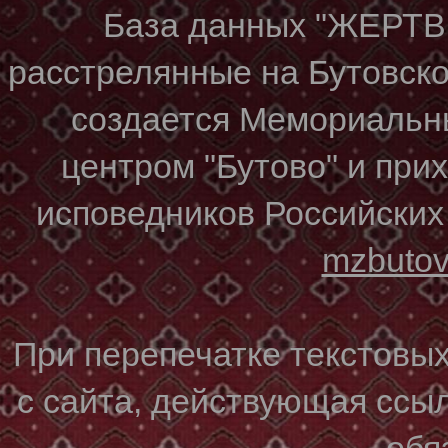
База данных "ЖЕР
расстрелянные на Бутовском
создается Мемориальн
центром "Бутово" и при
исповедников Российских
mzbuto
При перепечатке текстовы
с сайта, действующая ссы
обя