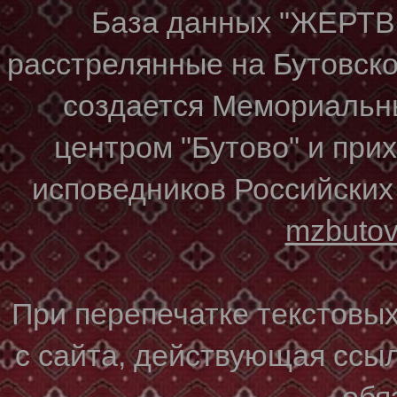
База данных "ЖЕР
расстрелянные на Бутовском
создается Мемориальн
центром "Бутово" и при
исповедников Российских
mzbuto
При перепечатке текстовы
с сайта, действующая ссы
обя