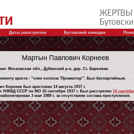
Даты расстрелов
Бутовский синодик
Помо
Мартын Павлович Корнеев
ия: Московская обл., Дубенский р-н, дер. Ст. Барковая.
оменту ареста - "член колхоза 'Прожектор'". Был беспартийным.
 Корнеев был арестован 14 августа 1937 г.
 УНКВД СССР по МО 10 сентября 1937 г. Был расстрелян
14 сентября
абилитирован 3 мая 1989 г. за отсутствием состава преступления.