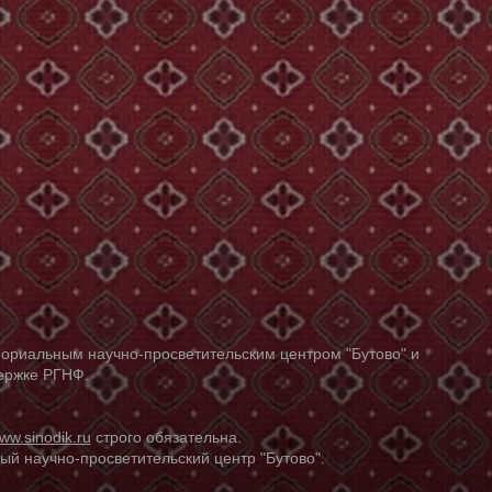
ориальным научно-просветительским центром "Бутово" и
держке РГНФ.
ww.sinodik.ru
строго обязательна.
й научно-просветительский центр "Бутово".