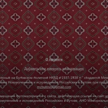
О проекте
Добавить или изменить информацию
е на Бутовском полигоне НКВД в 1937-1938 гг." создается Мем
ама Новомучеников и исповедников Российских в Бутове при под
mzbutovo@gmail.com
азмещении фотоматериалов с сайта, действующая ссылка на сайт
w
омучеников и исповедников Российских в Бутове, АНО Мемориальны