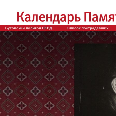
Бутовский полигон НКВД
Список пострадавших