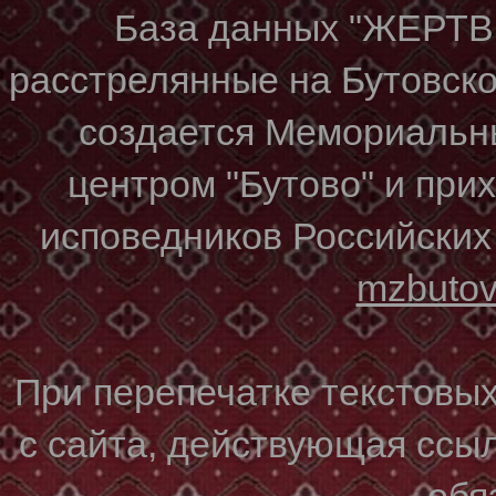
База данных "ЖЕР
расстрелянные на Бутовском
создается Мемориальн
центром "Бутово" и при
исповедников Российских
mzbuto
При перепечатке текстовы
с сайта, действующая ссы
обя