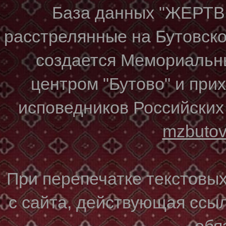
База данных "ЖЕР
расстрелянные на Бутовском
создается Мемориальн
центром "Бутово" и при
исповедников Российских
mzbuto
При перепечатке текстовы
с сайта, действующая ссы
обя