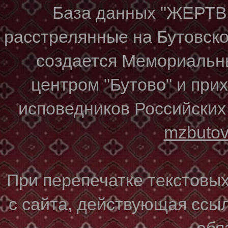
База данных "ЖЕР
расстрелянные на Бутовском
создается Мемориальн
центром "Бутово" и при
исповедников Российских
mzbuto
При перепечатке текстовы
с сайта, действующая ссы
обя