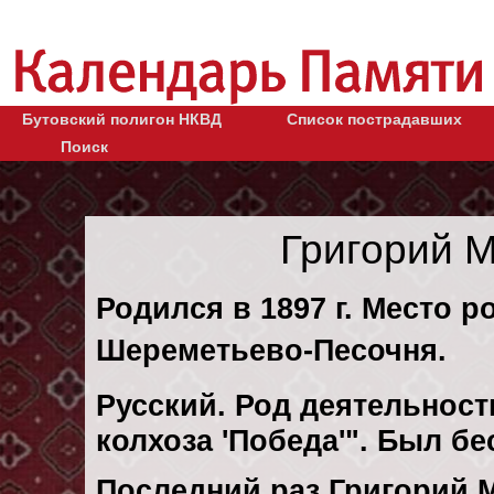
Бутовский полигон НКВД
Список пострадавших
Поиск
Григорий 
Родился в 1897 г. Место р
Шереметьево-Песочня.
Русский. Род деятельност
колхоза 'Победа'". Был б
Последний раз Григорий 