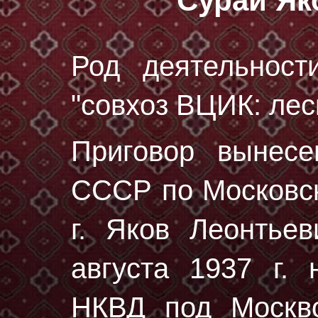
Сурай Як
Род деятельност
"совхоз ВЦИК: лес
Приговор вынес
СССР по Московск
г. Яков Леонтье
августа 1937 г.
н
НКВД под Москво