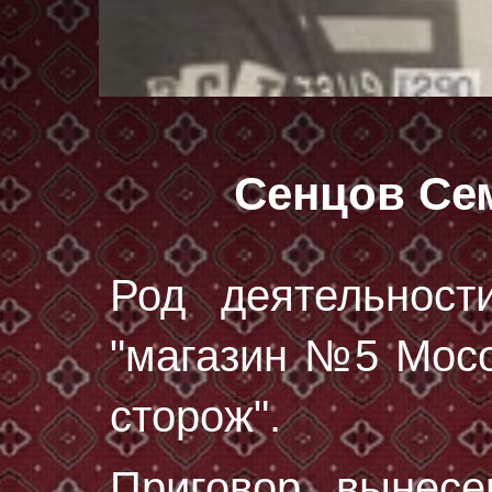
Сенцов Се
Род деятельност
"магазин №5 Мосо
сторож".
Приговор вынес