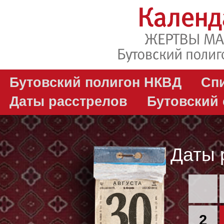
Бутовский полигон НКВД
Сп
Даты расстрелов
Бутовский
Даты 
АВГУСТА
2