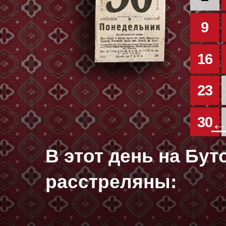
9
16
23
30
←
В этот день на Бу
расстреляны: