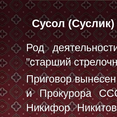
Сусол (Суслик
Род деятельност
"старший стрелочни
Приговор вынесе
и Прокурора ССС
Никифор Никито