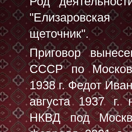
Род деятельност
"Елизаровская
щеточник".
Приговор вынес
СССР по Москов
1938 г. Федот Ива
августа 1937 г.
н
НКВД под Москв