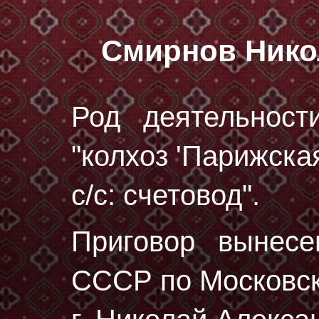
Смирнов Нико
Род деятельност
"колхоз 'Парижска
с/с: счетовод".
Приговор вынес
СССР по Московск