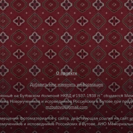
О проекте
Добавить или изменить информацию
е на Бутовском полигоне НКВД в 1937-1938 гг." создается Мем
ама Новомучеников и исповедников Российских в Бутове при под
mzbutovo@gmail.com
азмещении фотоматериалов с сайта, действующая ссылка на сайт
w
омучеников и исповедников Российских в Бутове, АНО Мемориальны