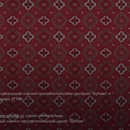
ориальным научно-просветительским центром "Бутово" и
держке РГНФ.
ww.sinodik.ru
строго обязательна.
й научно-просветительский центр "Бутово".