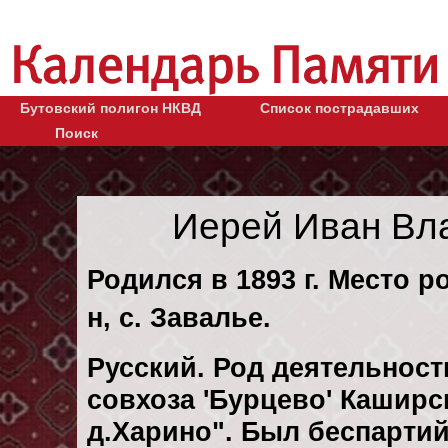
Бутовский полигон НКВД
Список пострадавших
Поиск
Иерей Иван Вл
Родился в 1893 г. Место р
н, с. Завалье.
Русский. Род деятельност
совхоза 'Бурцево' Каширс
д.Харино". Был беспарти