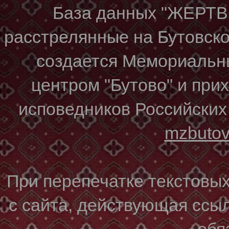
База данных "ЖЕР
расстрелянные на Бутовском
создается Мемориальн
центром "Бутово" и при
исповедников Российских
mzbuto
При перепечатке текстовы
с сайта, действующая ссы
обя