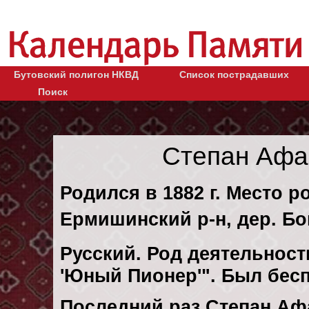
Бутовский полигон НКВД
Список пострадавших
Поиск
Степан Афа
Родился в 1882 г. Место р
Ермишинский р-н, дер. Бо
Русский. Род деятельности
'Юный Пионер'". Был бес
Последний раз Степан Аф