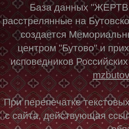
База данных "ЖЕР
расстрелянные на Бутовском
создается Мемориальн
центром "Бутово" и при
исповедников Российских
mzbuto
При перепечатке текстовы
с сайта, действующая ссы
обя