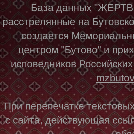
База данных "ЖЕР
расстрелянные на Бутовском
создается Мемориальн
центром "Бутово" и при
исповедников Российских
mzbuto
При перепечатке текстовы
с сайта, действующая ссы
обя