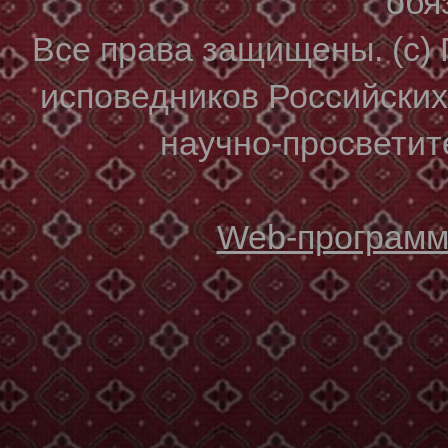
обя
Все права защищены. (с)
исповедников Российски
научно-просветите
Web-программи