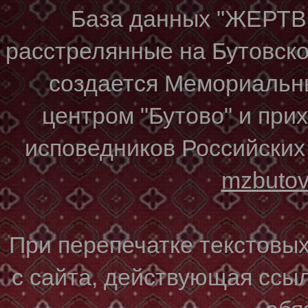
База данных "ЖЕР
расстрелянные на Бутовском
создается Мемориальн
центром "Бутово" и при
исповедников Российских
mzbuto
При перепечатке текстовы
с сайта, действующая ссы