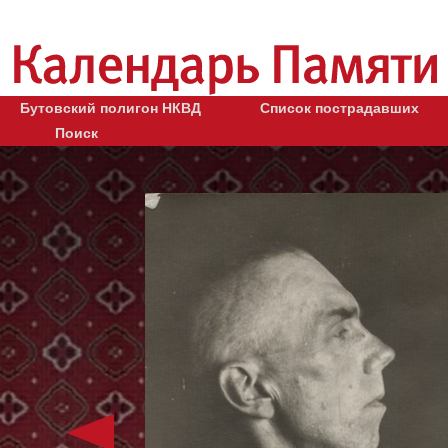
Бутовский полигон НКВД
Список пострадавших
Поиск