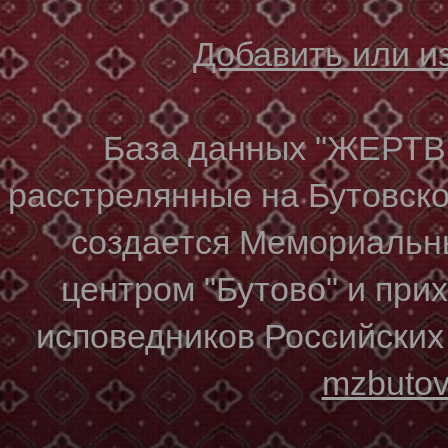
Добавить или 
База данных "ЖЕР
расстрелянные на Бутовском
создается Мемориальн
центром "Бутово" и при
исповедников Российских
mzbuto