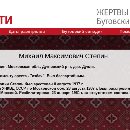
Даты расстрелов
Бутовский синодик
Помо
Михаил Максимович Степин
ния: Московская обл., Дугнинский р-н, дер. Дупли.
оменту ареста - "избач". Был беспартийным.
ич Степин был арестован 8 августа 1937 г.
 УНКВД СССР по Московской обл. 28 августа 1937 г. Был расстреля
осквой. Реабилитирован 23 января 1961 г. за отсутствием состава