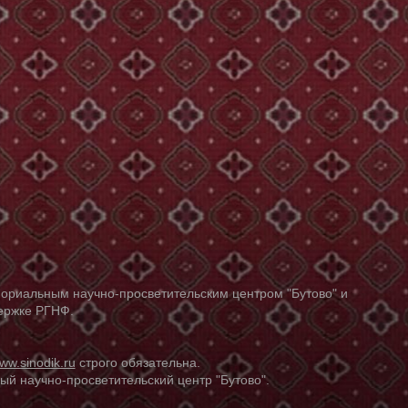
ориальным научно-просветительским центром "Бутово" и
держке РГНФ.
ww.sinodik.ru
строго обязательна.
й научно-просветительский центр "Бутово".