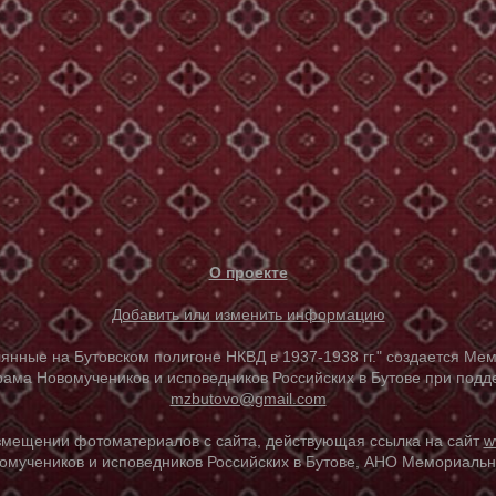
О проекте
Добавить или изменить информацию
е на Бутовском полигоне НКВД в 1937-1938 гг." создается Мем
ама Новомучеников и исповедников Российских в Бутове при под
mzbutovo@gmail.com
азмещении фотоматериалов с сайта, действующая ссылка на сайт
w
омучеников и исповедников Российских в Бутове, АНО Мемориальны