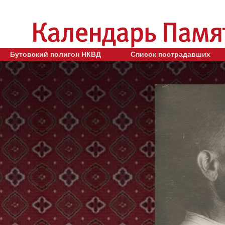
Бутовский полигон НКВД
Список пострадавших