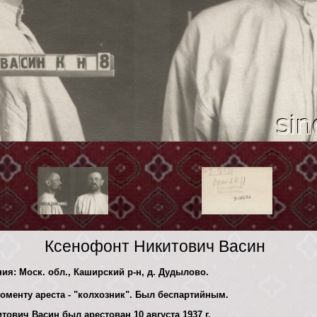
Ксенофонт Никитович Васин
ния: Моск. обл., Каширский р-н, д. Дудылово.
оменту ареста - "колхозник". Был беспартийным.
ович Васин был арестован 10 августа 1937 г.